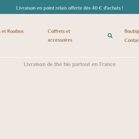
Livraison en point relais offerte dès 40 € d'achats !
s et Rooibos
Coffrets et
Boutiq
Rechercher
accessoires
Contac
Livraison de thé bio partout en France