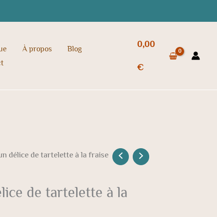
0,00
ue
À propos
Blog
t
€
 délice de tartelette à la fraise
ice de tartelette à la