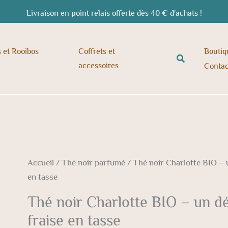
Livraison en point relais offerte dès 40 € d'achats !
s et Rooibos
Coffrets et
Boutiq
Rechercher
accessoires
Contac
quantité
Accueil
/
Thé noir parfumé
/ Thé noir Charlotte BIO – un
de
en tasse
Thé
Thé noir Charlotte BIO – un dél
noir
fraise en tasse
Charlotte