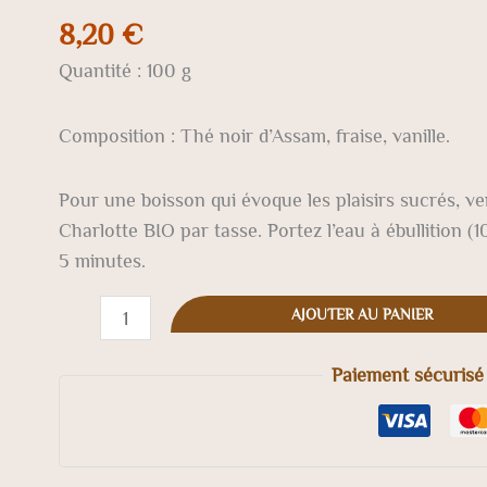
BIO
8,20
€
-
Quantité : 100 g
un
délice
de
Composition : Thé noir d’Assam, fraise, vanille.
tartelette
à
Pour une boisson qui évoque les plaisirs sucrés, ve
la
Charlotte BIO par tasse. Portez l’eau à ébullition (1
fraise
5 minutes.
en
AJOUTER AU PANIER
tasse
Paiement sécurisé