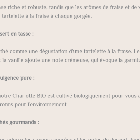
se riche et robuste, tandis que les arômes de fraise et de 
tartelette à la fraise à chaque gorgée.
ert en tasse :
e thé comme une dégustation d’une tartelette à la fraise. L
 la vanille ajoute une note crémeuse, qui évoque la garnit
ulgence pure :
otre Charlotte BIO est cultivé biologiquement pour vous a
romis pour l’environnement
thés gourmands :
ous adorez les saveurs sucrées et les notes de dessert dan