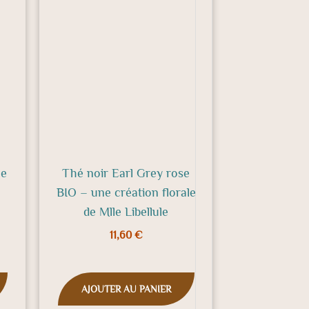
ne
Thé noir Earl Grey rose
BIO – une création florale
de Mlle Libellule
11,60
€
AJOUTER AU PANIER