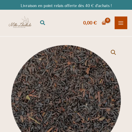
Aller
Livraison en point relais offerte dès 40 € d'achats !
au
contenu
Rechercher
0,00
€
quantité
de
Thé
noir
Mélange
russe
BIO
-
une
interprétation
corsée
et