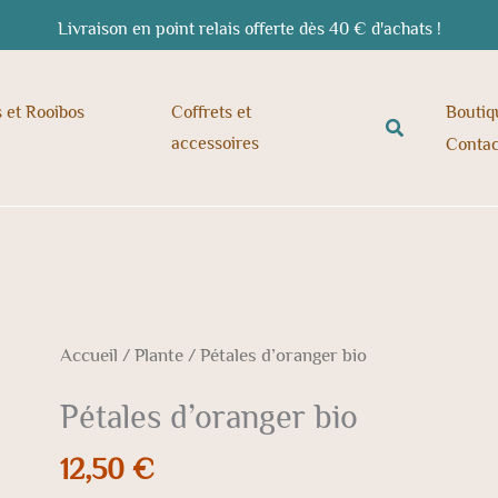
Livraison en point relais offerte dès 40 € d'achats !
s et Rooibos
Coffrets et
Boutiq
Rechercher
accessoires
Contac
quantité
Accueil
/
Plante
/ Pétales d’oranger bio
de
Pétales d’oranger bio
Pétales
d'oranger
12,50
€
bio