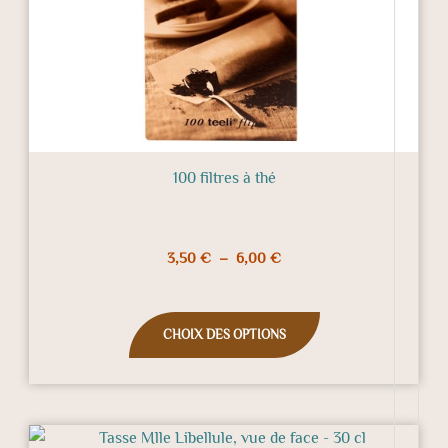
choisies
sur
la
page
du
produit
100 filtres à thé
3,50
€
–
6,00
€
CHOIX DES OPTIONS