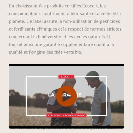
En choisissant des produits certifiés Ecocert, les
consommateurs contribuent à leur santé et à celle de la
planète. Ce label assure la non-utilisation de pesticides
et fertilisants chimiques et le respect de normes strictes
concernant la biodiversité et les cycles naturels. Il
fournit ainsi une garantie supplémentaire quant à la
qualité et l’origine des thés verts bio.
Le thé vert bio et ses bienfaits pour la santé
Qu’est-ce que le thé vert ?
Le thé vert, issu de la plante
Camellia sinensis
, est l’un
des thés les moins transformés. Ainsi il conserve une
grande partie de ses antioxydants et polyphénols
naturels.
En effet, comme déjà vu, contrairement au thé noir, le
thé vert subit un processus minimal d’oxydation. Les