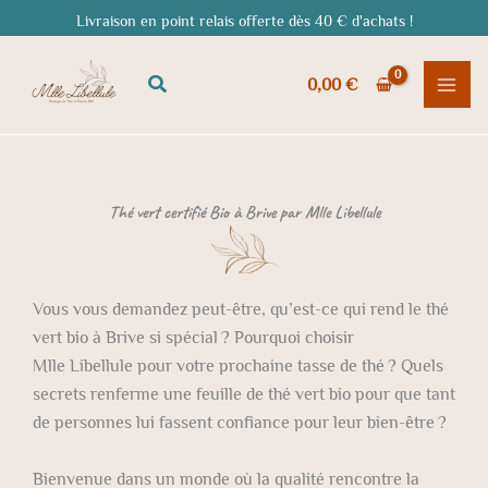
Aller
Livraison en point relais offerte dès 40 € d'achats !
au
contenu
Rechercher
0,00
€
Thé vert certifié Bio à Brive par Mlle Libellule
Vous vous demandez peut-être, qu’est-ce qui rend le thé
vert bio à Brive si spécial ? Pourquoi choisir
Mlle Libellule pour votre prochaine tasse de thé ? Quels
secrets renferme une feuille de thé vert bio pour que tant
de personnes lui fassent confiance pour leur bien-être ?
Bienvenue dans un monde où la qualité rencontre la