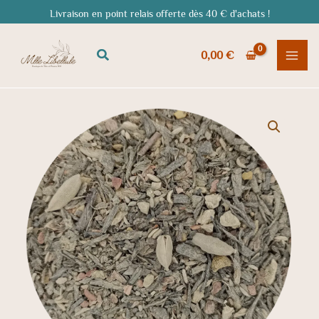
Aller
Livraison en point relais offerte dès 40 € d'achats !
au
contenu
Rechercher
0,00
€
quantité
de
Thé
vert
Chaï
matcha
BIO
-
une
fusion
unique
de