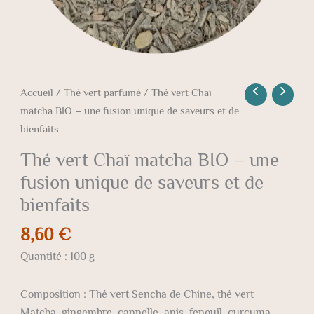
saveurs
et
de
bienfaits
Accueil
/
Thé vert parfumé
/ Thé vert Chaï
matcha BIO – une fusion unique de saveurs et de
bienfaits
Thé vert Chaï matcha BIO – une
fusion unique de saveurs et de
bienfaits
8,60
€
Quantité : 100 g
Composition : Thé vert Sencha de Chine, thé vert
Matcha, gingembre, cannelle, anis, fenouil, curcuma,