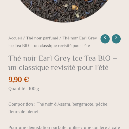
revisité
pour
l’été
Accueil
/
Thé noir parfumé
/ Thé noir Earl Grey
Ice Tea BIO – un classique revisité pour l’été
Thé noir Earl Grey Ice Tea BIO –
un classique revisité pour l’été
9,90
€
Quantité : 100 g
Composition : Thé noir d’Assam, bergamote, pêche,
fleurs de bleuet.
Pour une dégustation parfaite, utilisez une cuillère à café