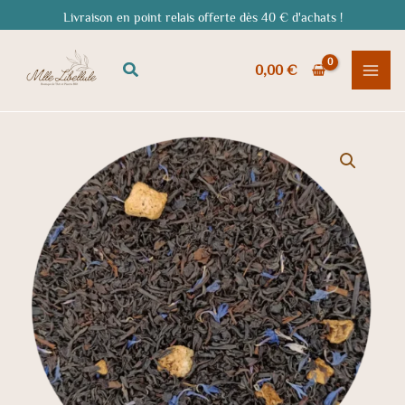
Aller
Livraison en point relais offerte dès 40 € d'achats !
au
contenu
Rechercher
0,00
€
quantité
de
Thé
noir
Earl
Grey
Ice
Tea
BIO
-
un
classique