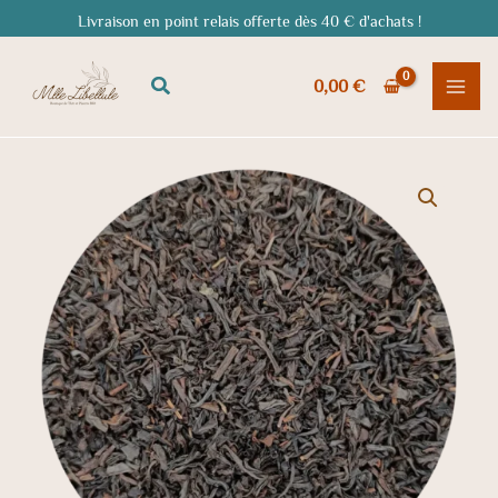
Aller
Livraison en point relais offerte dès 40 € d'achats !
au
contenu
Rechercher
0,00
€
quantité
de
Thé
noir
Lapsang
Souchong
BIO
-
une
expérience
fumée
intense