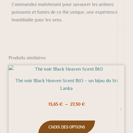
Commandez maintenant pour savourer les arômes
puissants et fumés de ce thé unique, une expérience
inoubliable pour les sens.
Produits similaires
Plage
Ce
de
produit
prix :
Thé noir Black Heaven Scent BIO – un bijou du Sri
a
13,65 €
Lanka
à
plusieurs
27,30 €
variations.
13,65
€
–
27,30
€
Les
-
options
peuvent
CHOIX DES OPTIONS
être