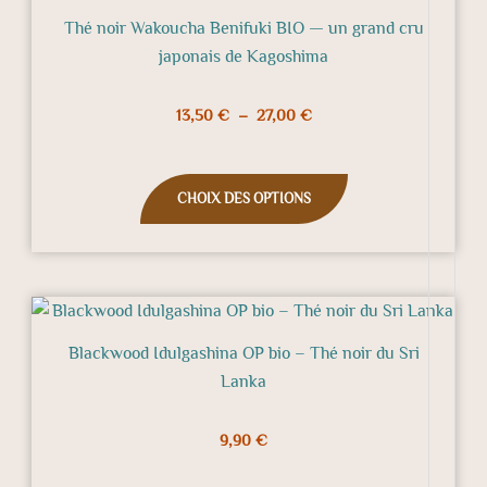
a
13,50 €
Thé noir Wakoucha Benifuki BIO — un grand cru
à
plusieurs
japonais de Kagoshima
27,00 €
variations.
Les
13,50
€
–
27,00
€
options
peuvent
être
CHOIX DES OPTIONS
choisies
sur
la
page
du
produit
Blackwood Idulgashina OP bio – Thé noir du Sri
Lanka
9,90
€