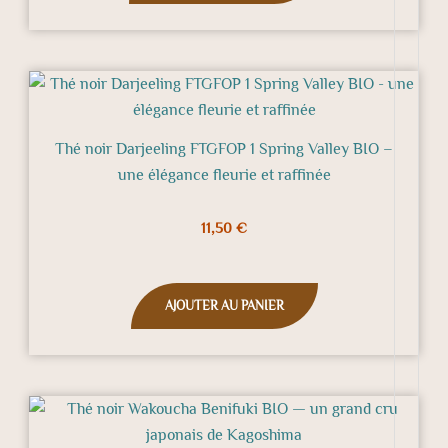
choisies
sur
la
page
du
produit
Thé noir Darjeeling FTGFOP 1 Spring Valley BIO –
une élégance fleurie et raffinée
11,50
€
AJOUTER AU PANIER
Plage
Ce
de
produit
prix :