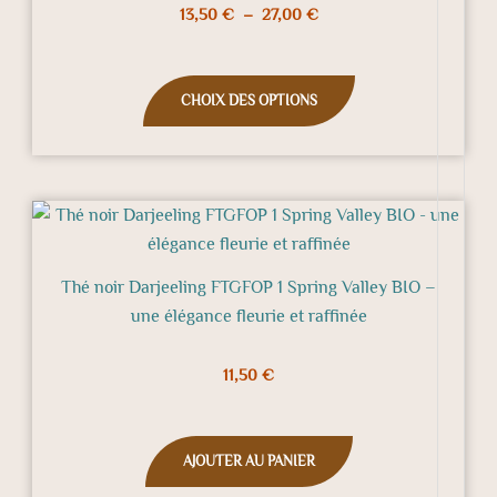
13,50
€
–
27,00
€
options
peuvent
être
CHOIX DES OPTIONS
choisies
sur
la
page
du
produit
Thé noir Darjeeling FTGFOP 1 Spring Valley BIO –
une élégance fleurie et raffinée
11,50
€
AJOUTER AU PANIER