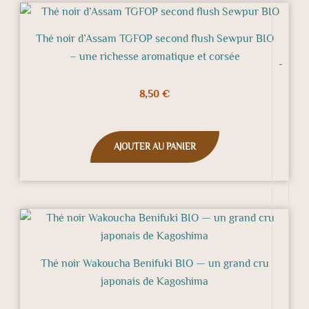
Thé noir d’Assam TGFOP second flush Sewpur BIO
– une richesse aromatique et corsée
-
8,50
€
AJOUTER AU PANIER
Plage
Ce
de
produit
prix :
a
13,50 €
Thé noir Wakoucha Benifuki BIO — un grand cru
à
plusieurs
japonais de Kagoshima
27,00 €
variations.
Les