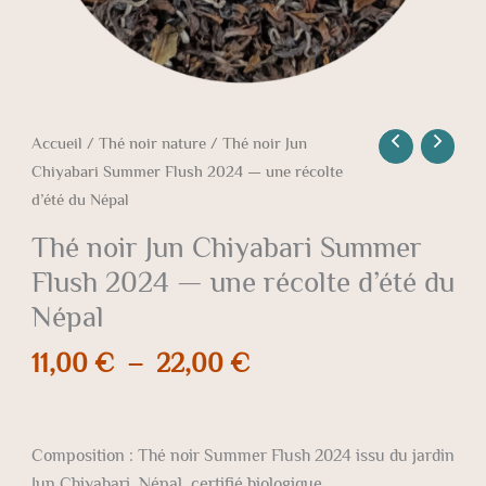
d’été
du
Népal
Accueil
/
Thé noir nature
/ Thé noir Jun
Chiyabari Summer Flush 2024 — une récolte
d’été du Népal
Thé noir Jun Chiyabari Summer
Flush 2024 — une récolte d’été du
Népal
11,00
€
–
22,00
€
Composition : Thé noir Summer Flush 2024 issu du jardin
Jun Chiyabari, Népal, certifié biologique.